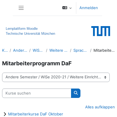
Zum Hauptinhalt
Anmelden
Website-Übersicht
Lernplattform Moodle
Technische Universität München
Kurse
Andere Semester
WiSe 2020-21
Weitere Einrichtungen
Sprachenzentrum
Mitarbeiterprogramm DaF
Mitarbeiterprogramm DaF
Kursbereiche
Kurse suchen
Kurse suchen
Alles aufklappen
Mitarbeiterkurse DaF Oktober