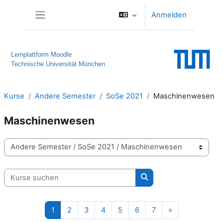
Zum Hauptinhalt
Anmelden
Website-Übersicht
Lernplattform Moodle
Technische Universität München
Kurse
Andere Semester
SoSe 2021
Maschinenwesen
Maschinenwesen
Kursbereiche
Kurse suchen
Kurse suchen
Seite 1
Seite 2
Seite 3
Seite 4
Seite 5
Seite 6
Seite 7
Nächste Seite
1
2
3
4
5
6
7
»