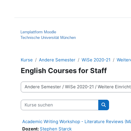
Zum Hauptinhalt
Startseite
Hilfe
Lernplattform Moodle
Technische Universität München
Kurse
Andere Semester
WiSe 2020-21
Weiter
English Courses for Staff
Kursbereiche
Kurse suchen
Kurse suche
Academic Writing Workshop - Literature Reviews (M
Dozent:
Stephen Starck