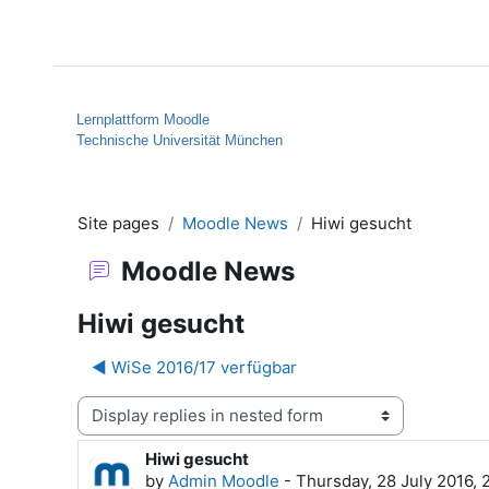
Skip to main content
Home
Help
Lernplattform Moodle
Technische Universität München
Site pages
Moodle News
Hiwi gesucht
Moodle News
Hiwi gesucht
◀︎ WiSe 2016/17 verfügbar
Display mode
Hiwi gesucht
Number of replies: 0
by
Admin Moodle
-
Thursday, 28 July 2016,