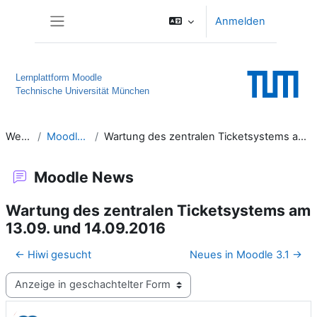
Zum Hauptinhalt
Anmelden
Website-Übersicht
Lernplattform Moodle
Technische Universität München
Website
Moodle News
Wartung des zentralen Ticketsystems am 13.09. und 14.09.2016
Moodle News
Wartung des zentralen Ticketsystems am
13.09. und 14.09.2016
← Hiwi gesucht
Neues in Moodle 3.1 →
Anzeigemodus