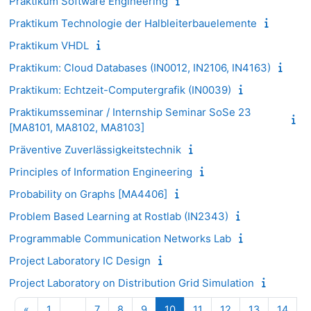
Praktikum Software Engineering
Praktikum Technologie der Halbleiterbauelemente
Praktikum VHDL
Praktikum: Cloud Databases (IN0012, IN2106, IN4163)
Praktikum: Echtzeit-Computergrafik (IN0039)
Praktikumsseminar / Internship Seminar SoSe 23
[MA8101, MA8102, MA8103]
Präventive Zuverlässigkeitstechnik
Principles of Information Engineering
Probability on Graphs [MA4406]
Problem Based Learning at Rostlab (IN2343)
Programmable Communication Networks Lab
Project Laboratory IC Design
Project Laboratory on Distribution Grid Simulation
Vorherige Seite
Seite 1
Seite 7
Seite 8
Seite 9
Seite 10
Seite 11
Seite 12
Seite 13
Seite
«
1
…
7
8
9
10
11
12
13
14