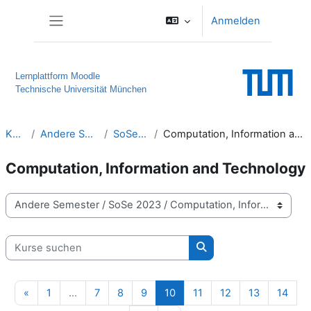
Zum Hauptinhalt
Anmelden
Website-Übersicht
Lernplattform Moodle
Technische Universität München
Kurse
Andere Semester
SoSe 2023
Computation, Information and Technology
Computation, Information and Technology
Kursbereiche
Kurse suchen
Kurse suchen
Vorherige Seite
Seite 1
Seite 7
Seite 8
Seite 9
Seite 10
Seite 11
Seite 12
Seite 13
Seite
«
1
…
7
8
9
10
11
12
13
14