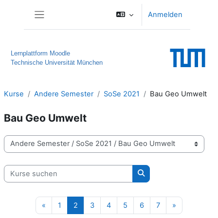
Zum Hauptinhalt
Anmelden
Website-Übersicht
Lernplattform Moodle
Technische Universität München
Kurse
Andere Semester
SoSe 2021
Bau Geo Umwelt
Bau Geo Umwelt
Kursbereiche
Kurse suchen
Kurse suchen
Vorherige Seite
Seite 1
Seite 2
Seite 3
Seite 4
Seite 5
Seite 6
Seite 7
Nächste Sei
«
1
2
3
4
5
6
7
»