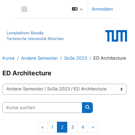
Zum Hauptinhalt
Anmelden
Website-Übersicht
Lernplattform Moodle
Technische Universität München
Kurse
Andere Semester
SoSe 2023
ED Architecture
ED Architecture
Kursbereiche
Kurse suchen
Kurse suchen
Vorherige Seite
Seite 1
Seite 2
Seite 3
Seite 4
Nächste Seite
«
1
2
3
4
»