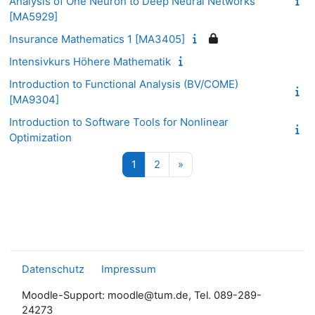
Analysis of One Neuron to Deep Neural Networks
[MA5929]
Insurance Mathematics 1 [MA3405]
Intensivkurs Höhere Mathematik
Introduction to Functional Analysis (BV/COME)
[MA9304]
Introduction to Software Tools for Nonlinear
Optimization
Seite 1
Seite 2
Nächste Seite
1
2
»
Datenschutz
Impressum
Moodle-Support: moodle@tum.de, Tel. 089-289-
24273