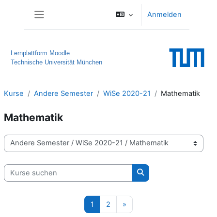
Zum Hauptinhalt
Anmelden
Website-Übersicht
Lernplattform Moodle
Technische Universität München
Kurse
Andere Semester
WiSe 2020-21
Mathematik
Mathematik
Kursbereiche
Kurse suchen
Kurse suchen
Seite 1
Seite 2
Nächste Seite
1
2
»